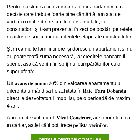
Pentru că știm că achiziționarea unui apartament e o
decizie care trebuie foarte bine cântărită, am stat de
vorbă cu multe dintre familiile deja mutate, cu
constructorii și ți-am prezentat în zeci de postări pe rețele
noastre de social media diferitele etape ale construcțiilor.
Știm că multe familii tinere își doresc un apartament și nu
au poate toată suma necesară, iar creditele bancare îi
sperie, așa că venim în sprijinul cumpărătorilor cu o
super ofertă:
Un 𝐚𝐯𝐚𝐧𝐬 𝐝𝐞 𝐦𝐢𝐧𝐢𝐦 𝟑𝟎
%
din valoarea apartamentului,
diferența urmând să fie achitată în 𝐑𝐚𝐭𝐞, 𝐅𝐚𝐫𝐚 𝐃𝐨𝐛𝐚𝐧𝐝𝐚,
direct la dezvoltatorul imobiliar, pe o perioadă de maxim
4 ani.
Apropo, dezvoltatorul, 𝐕𝐢𝐯𝐚𝐭 𝐂𝐨𝐧𝐬𝐭𝐫𝐮𝐜𝐭, are birourile chiar
în cartier, astfel că îl poți trece 𝐩𝐞 𝐥𝐢𝐬𝐭𝐚 𝐯𝐞𝐜𝐢𝐧𝐢𝐥𝐨𝐫.
DETALII DESPRE COMPLEX