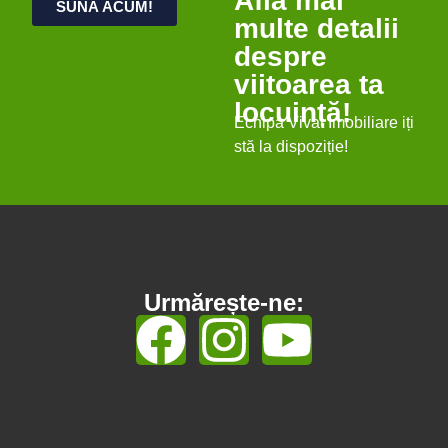
Afla mai
SUNĂ ACUM!
multe detalii
despre
viitoarea ta
locuință!
Echipa Vivat Imobiliare iți
stă la dispoziție!
Urmărește-ne: