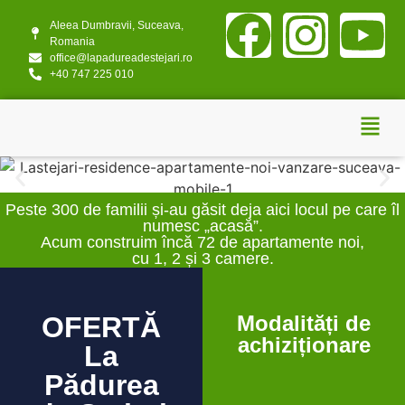
Aleea Dumbravii, Suceava,
Romania
office@lapadureadestejari.ro
+40 747 225 010
Peste 300 de familii și-au găsit deja aici locul pe care îl
numesc „acasă”.
Acum construim încă 72 de apartamente noi,
cu 1, 2 și 3 camere.
OFERTĂ
Modalități de
achiziționare
La
Pădurea