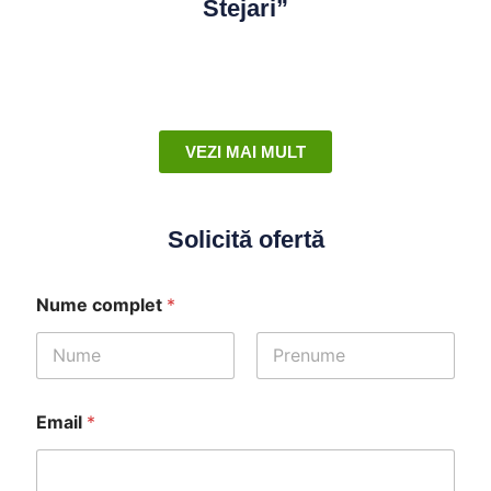
Stejari”
VEZI MAI MULT
Solicită ofertă
Nume complet
*
First
Last
Email
*