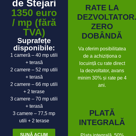
de Stejari
RATE LA
1350 euro
DEZVOLTATOR
/ mp (fără
ZERO
TVA)
DOBÂNDĂ
Suprafețe
disponibile:
Va oferim posibilitatea
1 cameră – 40 mp utili
de a achiziționa o
+ terasă
locuință cu rate direct
2 camere – 52 mp utili
la dezvoltator, avans
+ terasă
minim 30% și rate pe 4
2 camere – 66 mp utili
ani.
+ 2 terase
3 camere – 70 mp utili
+ terasă
PLATĂ
3 camere – 77,5 mp
INTEGRALĂ
utili + 2 terase
SUNĂ ACUM
Plata integrală, 50%