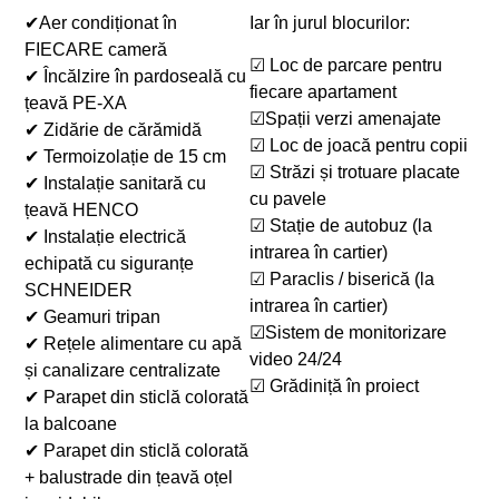
✔Aer condiționat în
Iar în jurul blocurilor:
FIECARE cameră
☑ Loc de parcare pentru
✔ Încălzire în pardoseală cu
fiecare apartament
țeavă PE-XA
☑Spații verzi amenajate
✔ Zidărie de cărămidă
☑ Loc de joacă pentru copii
✔ Termoizolație de 15 cm
☑ Străzi și trotuare placate
✔ Instalație sanitară cu
cu pavele
țeavă HENCO
☑ Stație de autobuz (la
✔ Instalație electrică
intrarea în cartier)
echipată cu siguranțe
☑ Paraclis / biserică (la
SCHNEIDER
intrarea în cartier)
✔ Geamuri tripan
☑Sistem de monitorizare
✔ Rețele alimentare cu apă
video 24/24
și canalizare centralizate
☑ Grădiniță în proiect
✔ Parapet din sticlă colorată
la balcoane
✔ Parapet din sticlă colorată
+ balustrade din țeavă oțel