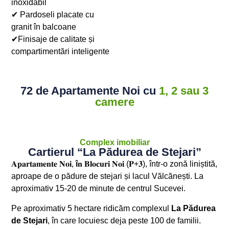
inoxidabil
✔ Pardoseli placate cu
granit în balcoane
✔Finisaje de calitate și
compartimentări inteligente
72 de Apartamente Noi cu
1, 2 sau 3
camere
Complex imobiliar
Cartierul “La Pădurea de Stejari”
𝐀𝐩𝐚𝐫𝐭𝐚𝐦𝐞𝐧𝐭𝐞 𝐍𝐨𝐢,
î
𝐧 𝐁𝐥𝐨𝐜𝐮𝐫𝐢 𝐍𝐨𝐢 (𝐏+𝟑), într-o zonă liniștită,
aproape de o pădure de stejari și lacul Vălcănești. La
aproximativ 15-20 de minute de centrul Sucevei.
Pe aproximativ 5 hectare ridicăm complexul
La Pădurea
de Stejari
, în care locuiesc deja peste 100 de familii.