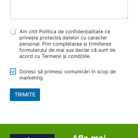
n
i
#
8
E
*
Am citit Politica de confidențialitate ce
m
privește protecția datelor cu caracter
a
personal. Prin completarea și trimiterea
i
formularului de mai sus declar că sunt de
l
acord cu Termenii și condițiile.
F
Doresc să primesc comunicări în scop de
i
marketing
e
l
d
TRIMITE
#
8
*