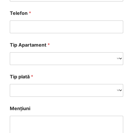
Telefon
*
Tip Apartament
*
Tip plată
*
M
Mențiuni
e
n
ț
i
u